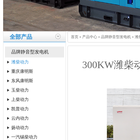
全部产品
首页
»
产品中心
»
品牌静音型发电机
»
潍
品牌静音型发电机
300KW潍柴动
潍柴动力
重庆康明斯
东风康明斯
玉柴动力
上柴动力
凯普动力
云内动力
扬动动力
一汽锡柴动力