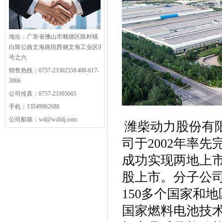
地址：广东省佛山市顺德区陈村镇
白陈公路文海路段西侧文海工业区9
号之六
销售热线：0757-23302558 400-617-
3066
公司传真：0757-23305665
手机：13549962688
公司邮箱：wd@wdfdj.com
潍柴动力股份有限
司于2002年率
成功实现两地上
股上市。分子公
150多个国家和
国家燃料电池技