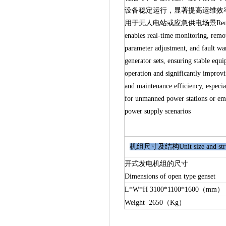
设备稳定运行，显著提高运维效
用于无人电站或应急供电场景Remote 
enables real-time monitoring, remot
parameter adjustment, and fault wa
generator sets, ensuring stable equ
operation and significantly improv
and maintenance efficiency, especia
for unmanned power stations or e
power supply scenarios
机组尺寸及结构Unit size and str
开式发电机组的尺寸
Dimensions of open type genset
L*W*H 3100*1100*1600（mm）
Weight 2650（Kg）