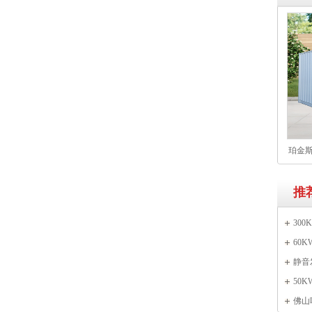
珀金斯
61T
推
30
60
静音
50K
佛山