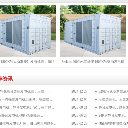
1800KW大功率柴油发电机组，4016-
Perkins 2000kva珀金斯1600KW柴油发电机
RG3发动机 发电站基荷电源及高层建筑
组，4016TAG2A动力，矿区及超大型设施备
荐资讯
应急备用
用电源
0KW低噪音柴油发电机组，玉柴、...
2024-12-27
320KW康明斯柴油
KW一汽锡柴发电机组图片、锡柴柴...
2024-12-04
玉柴柴油机、玉柴发动
发电机，静音发电机厂家 ，生产静...
2023-09-21
静音发电机，静音发电
W静音发电机,60KVA低噪音...
2023-06-27
24KW静音发电机、3
哪里有发电机厂家、佛山哪里有静音...
2023-02-23
佛山哪里有潍柴动力发