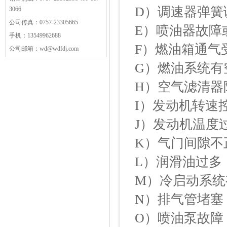
D）调速器弹簧
3066
公司传真：0757-23305665
E）喷油器故障
手机：13549962688
F）燃油箱通气
公司邮箱：wd@wdfdj.com
G）燃油系统有
H）空气滤清器
I）发动机转速
J）发动机温度
K）气门间隙不
L）润滑油过多
M）冷启动系统
N）排气管堵塞
O）喷油泵故障